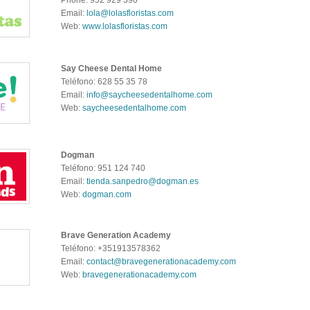
Email:
lola@lolasfloristas.com
Web:
www.lolasfloristas.com
Say Cheese Dental Home
Teléfono: 628 55 35 78
Email:
info@saycheesedentalhome.com
Web:
saycheesedentalhome.com
Dogman
Teléfono: 951 124 740
Email:
tienda.sanpedro@dogman.es
Web:
dogman.com
Brave Generation Academy
Teléfono: +351913578362
Email:
contact@bravegenerationacademy.com
Web:
bravegenerationacademy.com