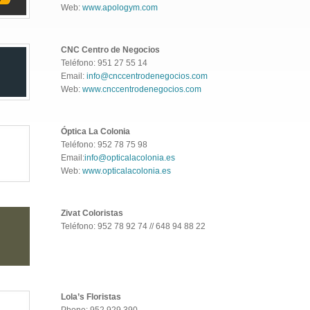
Web:
www.apologym.com
CNC Centro de Negocios
Teléfono: 951 27 55 14
Email:
info@cnccentrodenegocios.com
Web:
www.cnccentrodenegocios.com
Óptica La Colonia
Teléfono: 952 78 75 98
Email:
info@opticalacolonia.es
Web:
www.opticalacolonia.es
Zivat Coloristas
Teléfono: 952 78 92 74 // 648 94 88 22
Lola’s Floristas
Phone: 952 929 390