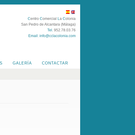
C
entro
C
omercial
L
a
C
olonia
San Pedro de Alcantara (Málaga)
Tel.
952.78.03.76
Email:
info@cclacolonia.com
ES
GALERÍA
CONTACTAR