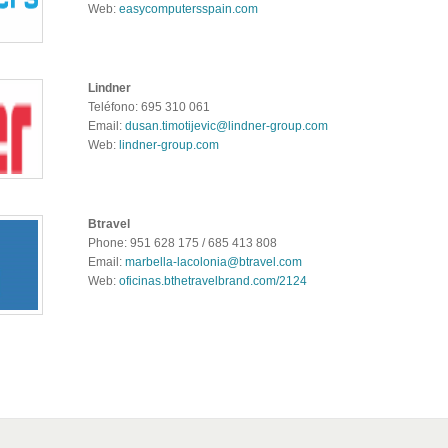
Web:
easycomputersspain.com
Lindner
Teléfono: 695 310 061
Email:
dusan.timotijevic@lindner-group.com
Web:
lindner-group.com
Btravel
Phone: 951 628 175 / 685 413 808
Email:
marbella-lacolonia@btravel.com
Web:
oficinas.bthetravelbrand.com/2124