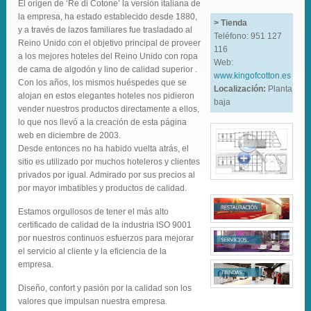
El origen de ‘Re di Cotone’ la versión italiana de
la empresa, ha estado establecido desde 1880,
> Tienda
y a través de lazos familiares fue trasladado al
Teléfono: 951 127
Reino Unido con el objetivo principal de proveer
116
a los mejores hoteles del Reino Unido con ropa
Web:
de cama de algodón y lino de calidad superior .
www.kingofcotton.es
Con los años, los mismos huéspedes que se
Localización:
Planta
alojan en estos elegantes hoteles nos pidieron
baja
vender nuestros productos directamente a ellos,
lo que nos llevó a la creación de esta página
web en diciembre de 2003.
Desde entonces no ha habido vuelta atrás, el
sitio es utilizado por muchos hoteleros y clientes
privados por igual. Admirado por sus precios al
por mayor imbatibles y productos de calidad.
Estamos orgullosos de tener el más alto
certificado de calidad de la industria ISO 9001
por nuestros continuos esfuerzos para mejorar
el servicio al cliente y la eficiencia de la
empresa.
Diseño, confort y pasión por la calidad son los
valores que impulsan nuestra empresa.