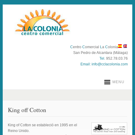
C
entro
C
omercial
L
a
C
olonia
San Pedro de Alcantara (Málaga)
Tel.
952.78.03.76
Email:
info@cclacolonia.com
MENU
King off Cotton
King of Cotton se estableció en 1995 en el
Reino Unido.