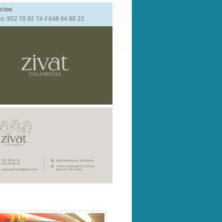
icios
o: 952 78 92 74 // 648 94 88 22