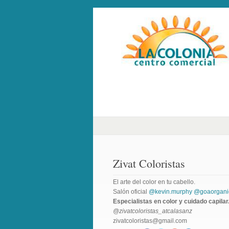
Zivat Coloristas
El arte del color en tu cabello.
Salón oficial
@kevin.murphy
@goaorgani
Especialistas en color y cuidado capilar
@zivatcoloristas_atcalasanz
zivatcoloristas@gmail.com