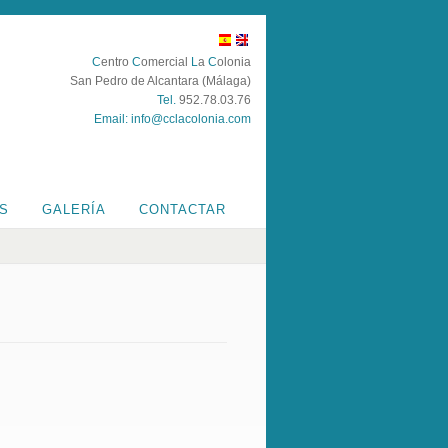
C
entro
C
omercial
L
a
C
olonia
San Pedro de Alcantara (Málaga)
Tel.
952.78.03.76
Email:
info@cclacolonia.com
ES
GALERÍA
CONTACTAR