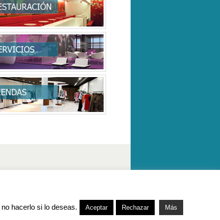
Aviso Legal
/ Diseño
Master Informática
no hacerlo si lo deseas.
Aceptar
Rechazar
Más