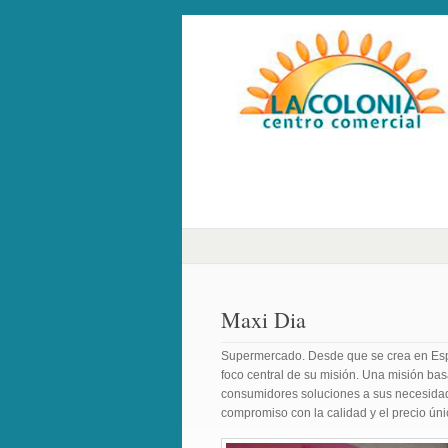
Maxi Dia
Supermercado. Desde que se crea en Espa
foco central de su misión. Una misión bas
consumidores soluciones a sus necesida
compromiso con la calidad y el precio ún