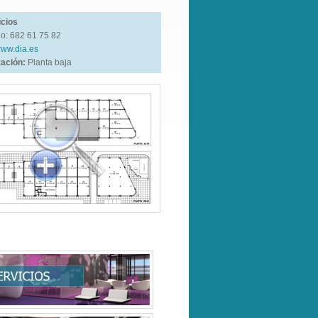
icios
no: 682 61 75 82
ww.dia.es
zación:
Planta baja