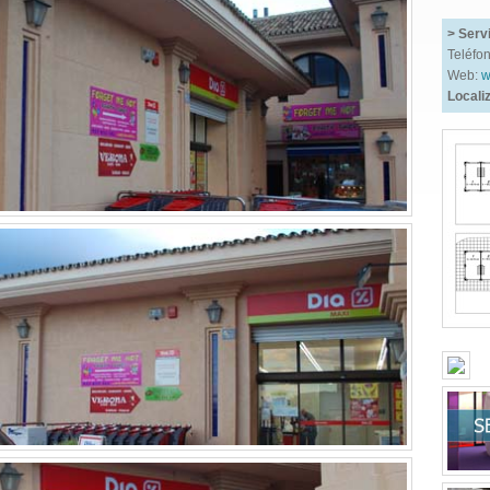
> Serv
Teléfo
Web:
w
Locali