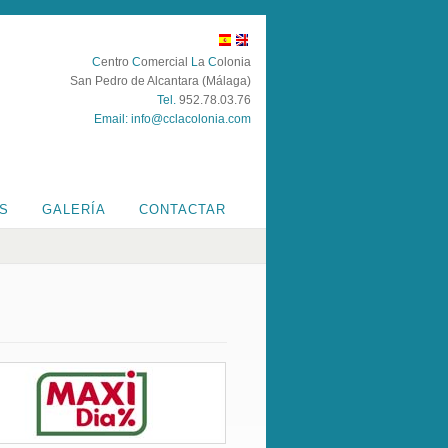
C
entro
C
omercial
L
a
C
olonia
San Pedro de Alcantara (Málaga)
Tel.
952.78.03.76
Email:
info@cclacolonia.com
ES
GALERÍA
CONTACTAR