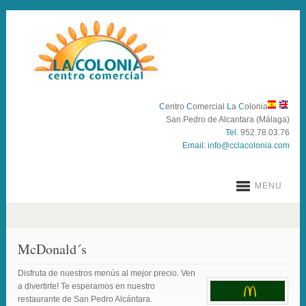
C
entro
C
omercial
L
a
C
olonia
San Pedro de Alcantara (Málaga)
Tel.
952.78.03.76
Email:
info@cclacolonia.com
MENU
McDonald´s
Disfruta de nuestros menús al mejor precio. Ven
a divertirte! Te esperamos en nuestro
restaurante de San Pedro Alcántara.